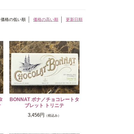
価格の低い順
価格の高い順
更新日順
タ
BONNAT ボナ／チョコレートタ
サ
ブレット トリニテ
3,456円
（税込み）