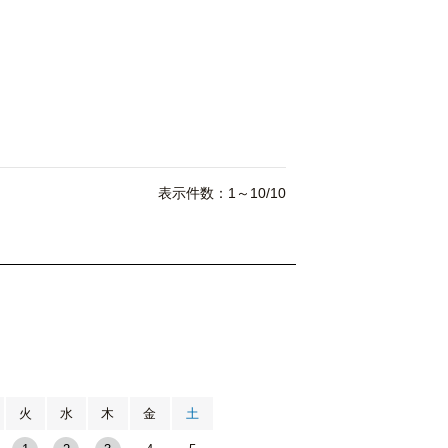
表示件数：1～10/10
月
火
水
木
金
土