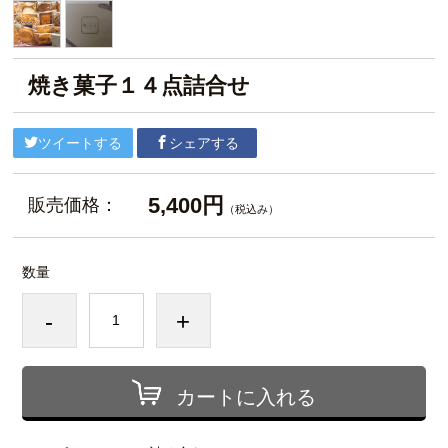
焼き菓子１４点詰合せ
ツイートする
シェアする
5,400円
販売価格：
（税込み）
数量
-
+
カートに入れる