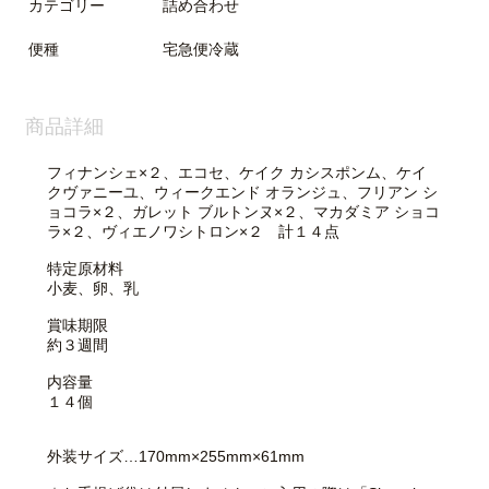
カテゴリー
詰め合わせ
便種
宅急便冷蔵
商品詳細
フィナンシェ×２、エコセ、ケイク カシスポンム、ケイ
クヴァニーユ、ウィークエンド オランジュ、フリアン シ
ョコラ×２、ガレット ブルトンヌ×２、マカダミア ショコ
ラ×２、ヴィエノワシトロン×２ 計１４点
特定原材料
小麦、卵、乳
賞味期限
約３週間
内容量
１４個
外装サイズ…170mm×255mm×61mm