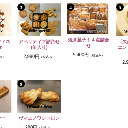
3
4
5
焼き菓子１４点詰合
アペリティフ詰合せ
ディネ
〈欠
せ
(缶入り)
m
エン
5,400円
（税込み）
2,980円
（税込み）
み）
2,
9
ナー
ヴィエノワシトロン
280円
み）
（税込み）