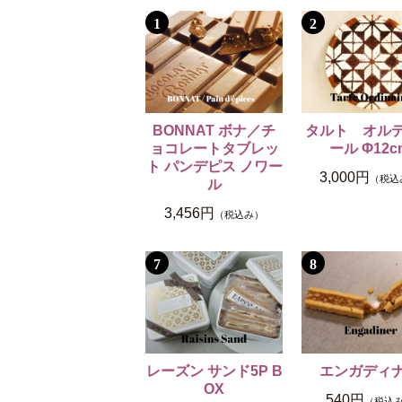
1
2
BONNAT ボナ／チ
タルト オル
ョコレートタブレッ
ール Φ12c
ト パンデピス ノワー
3,000円
（税込
ル
3,456円
（税込み）
7
8
レーズン サンド5P B
エンガディ
OX
540円
（税込