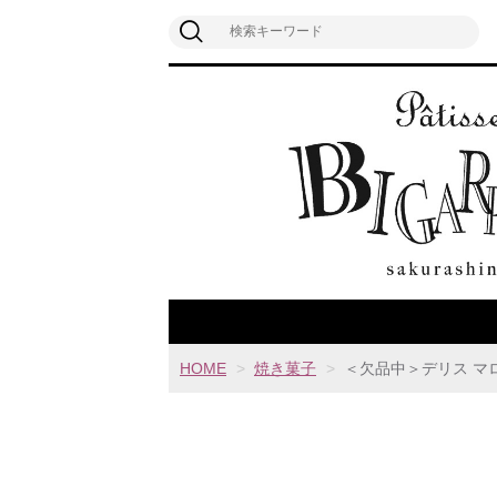
HOME
焼き菓子
＜欠品中＞デリス マ