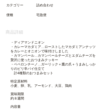
カテゴリー
詰め合わせ
便種
宅急便
商品詳細
・ディアマンドニオン
・カレーマカダミア…ローストしたマカダミアンナッツ
をカレーとオニオンで味付けしました
・カマンベール…カマンベールチーズとエダムチーズを
贅沢に使ったおつまみクッキー
・ペペロンチーノ…ガーリック＋鷹の爪＋うまみしっか
りのピリ辛パイ仕立て
計4種類のおつまみセット
特定原材料
小麦、卵、乳、アーモンド、大豆、鶏肉
賞味期限
約８週間
内容量