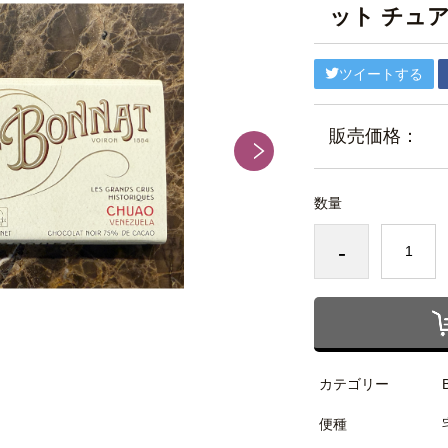
ット チュ
ツイートする
販売価格：
数量
-
カテゴリー
便種