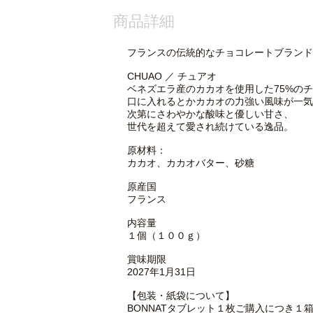
商品詳細
フランスの伝統的なチョコレートブランド「
CHUAO ／ チュアオ
ベネズエラ産のカカオを使用した75%の
口に入れるとかカカオの力強い風味が一気
次第にさわやかな酸味と優しい甘さ、
世代を超えて愛され続けている逸品。
原材料：
カカオ、カカオバター、砂糖
原産国
フランス
内容量
１個（１００ｇ）
賞味期限
2027年1月31日
【包装・紙袋について】
BONNATタブレット１枚ご購入につき１