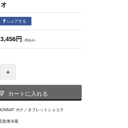
アオ
シェアする
3,456円
（税込み）
+
カートに入れる
BONNAT ボナ／タブレットショコラ
宅急便冷蔵