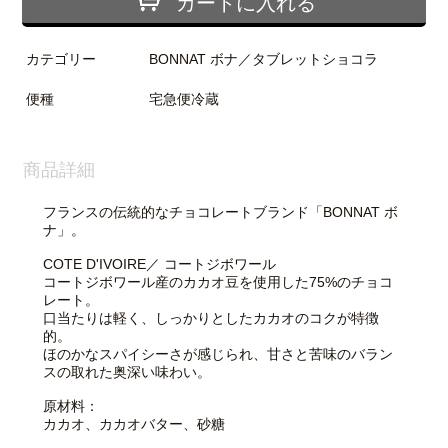
カートに入れる
カテゴリー
BONNAT ボナ／タブレットショコラ
便種
宅急便冷蔵
商品詳細
フランスの伝統的なチョコレートブランド「BONNAT ボ
ナ」。
COTE D'IVOIRE／ コートジボワール
コートジボワール産のカカオ豆を使用した75%のチョコ
レート。
口当たりは軽く、しっかりとしたカカオのコクが特徴
的。
ほのかなスパイシーさが感じられ、甘さと苦味のバラン
スの取れた奥深い味わい。
原材料：
カカオ、カカオバター、砂糖