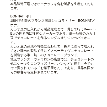
本品製造工場ではピーナッツを含む製品を生産しており
ます。
BONNAT ボナ
1884年創業のフランス老舗ショコラトリー「BONNAT／
ボナ」。
カカオ豆の仕入れから製品完成まで一貫して行うBean to
Barの世界的に稀有なメーカーであり、単一品種のカカオ
豆でチョコレートを作るシングルオリジンのパイオニ
ア。
カカオ豆の産地や特徴に合わせて、長きに渡って培われ
てきた独自の製法で常にイノベーティヴにチョコレート
を製造する唯一無二のチョコレートブランド。
地元フランス・ヴォワロンの店舗では、チョコレートの
他にケーキやコンフィズリー、パンなども揃え、今でも
街で愛されている「お菓子屋さん」であり、世界各国か
らの顧客から支持されています。