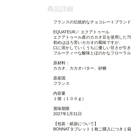
商品詳細
フランスの伝統的なチョコレートブランド「
EQUATEUR／ エクアトゥール
エクアトゥール産のカカオ豆を使用した7
初めはほろ苦いカカオの風味ですが、
口に溶かしていくうちに優しい甘さが引き
フルーティーな酸味とほのかなフローラル
原材料：
カカオ、カカオバター、砂糖
原産国
フランス
内容量
１個（１００ｇ）
賞味期限
2027年1月31日
【包装・紙袋について】
BONNATタブレット１枚ご購入につき１