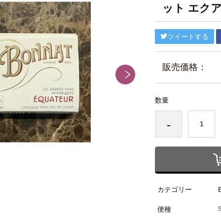
ット エク
ツイートする
販売価格：
数量
-
カテゴリー
便種