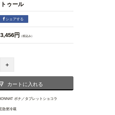
アトゥール
シェアする
3,456円
（税込み）
+
カートに入れる
BONNAT ボナ／タブレットショコラ
宅急便冷蔵