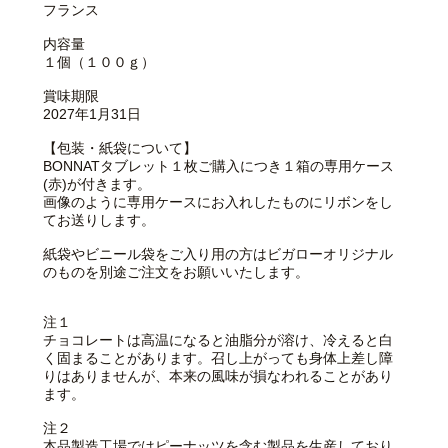
フランス
内容量
１個（１００ｇ）
賞味期限
2027年1月31日
【包装・紙袋について】
BONNATタブレット１枚ご購入につき１箱の専用ケース
(赤)が付きます。
画像のように専用ケースにお入れしたものにリボンをし
てお送りします。
紙袋やビニール袋をご入り用の方はビガローオリジナル
のものを別途ご注文をお願いいたします。
注１
チョコレートは高温になると油脂分が溶け、冷えると白
く固まることがあります。召し上がっても身体上差し障
りはありませんが、本来の風味が損なわれることがあり
ます。
注２
本品製造工場ではピーナッツを含む製品を生産しており