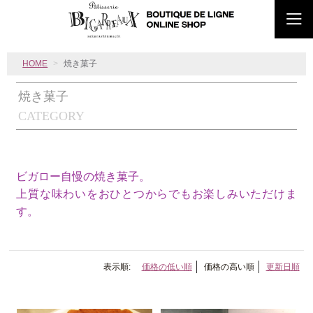
HOME
焼き菓子
焼き菓子
CATEGORY
ビガロー自慢の焼き菓子。
上質な味わいをおひとつからでもお楽しみいただけま
す。
表示順:
価格の低い順
価格の高い順
更新日順